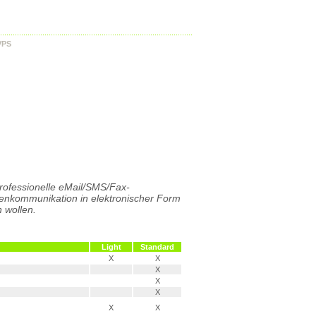
VPS
rofessionelle eMail/SMS/Fax-
enkommunikation in elektronischer Form
n wollen.
Light
Standard
X
X
X
X
X
X
X