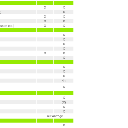
X
X
)
X
X
X
X
X
essen etc.)
X
X
X
X
X
X
X
X
X
X
X
X
4h
X
X
(X)
X
X
auf Anfrage
X