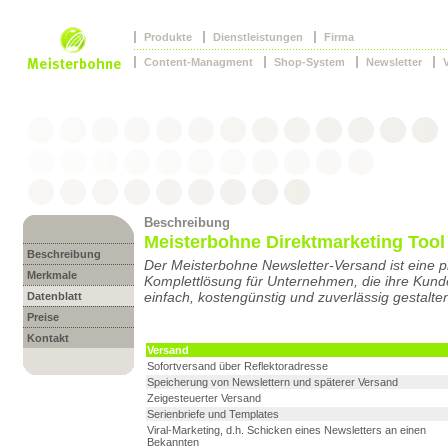
Produkte
Dienstleistungen
Firma
Content-Managment
Shop-System
Newsletter
Beschreibung
Meisterbohne Direktmarketing Tool
Beschreibung
Der Meisterbohne Newsletter-Versand ist eine p
Merkmale
Komplettlösung für Unternehmen, die ihre Kund
einfach, kostengünstig und zuverlässig gestalte
Datenblatt
Preise
Kontakt
Versand
Sofortversand über Reflektoradresse
Speicherung von Newslettern und späterer Versand
Zeigesteuerter Versand
Serienbriefe und Templates
Viral-Marketing, d.h. Schicken eines Newsletters an einen
Bekannten