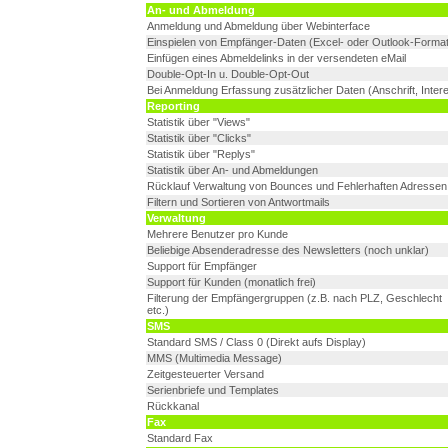
An- und Abmeldung
Anmeldung und Abmeldung über Webinterface
Einspielen von Empfänger-Daten (Excel- oder Outlook-Format
Einfügen eines Abmeldelinks in der versendeten eMail
Double-Opt-In u. Double-Opt-Out
Bei Anmeldung Erfassung zusätzlicher Daten (Anschrift, Inter
Reporting
Statistik über "Views"
Statistik über "Clicks"
Statistik über "Replys"
Statistik über An- und Abmeldungen
Rücklauf Verwaltung von Bounces und Fehlerhaften Adressen
Filtern und Sortieren von Antwortmails
Verwaltung
Mehrere Benutzer pro Kunde
Beliebige Absenderadresse des Newsletters (noch unklar)
Support für Empfänger
Support für Kunden (monatlich frei)
Filterung der Empfängergruppen (z.B. nach PLZ, Geschlecht
etc.)
SMS
Standard SMS / Class 0 (Direkt aufs Display)
MMS (Multimedia Message)
Zeitgesteuerter Versand
Serienbriefe und Templates
Rückkanal
Fax
Standard Fax